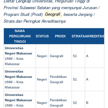
Daftar Lengkap Universitas, Perguruan Tinggi di
Provinsi Sulawesi Selatan yang mempunyai Jurusan /
Program Studi (Prodi)
Geografi
, beserta Jenjang /
Strata dan Peringkat Akreditasinya
NAMA
PERGURUAN
STATUS
PRODI
STRATA
AKREDITAS
TINGGI
Universitas
Negeri Makassar
Negeri
Geografi
S1
A
UNM – Kota
Makassar
Universitas
Negeri Makassar
Pendidikan
Negeri
S1
A
UNM – Kota
Geografi
Makassar
Universitas
Negeri Makassar
Pendidikan
Negeri
S2
B
UNM – Kota
Geografi