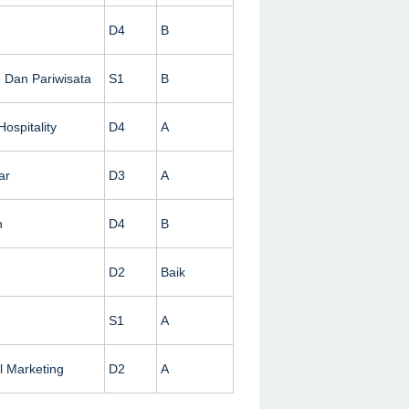
n
D4
B
 Dan Pariwisata
S1
B
ospitality
D4
A
ar
D3
A
n
D4
B
D2
Baik
S1
A
al Marketing
D2
A