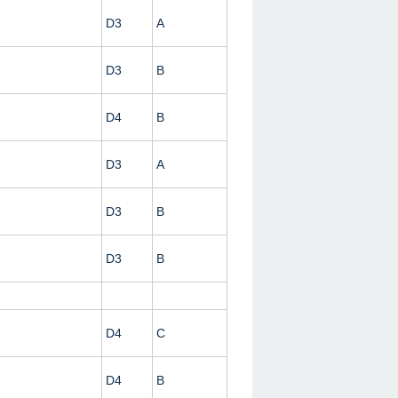
D3
A
D3
B
D4
B
D3
A
D3
B
D3
B
n
D4
C
n
D4
B