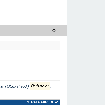
ram Studi (Prodi)
Perhotelan
,
I
STRATA
AKREDITAS