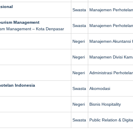
asional
Swasta
Manajemen Perhotela
f Tourism Management
Swasta
Manajemen Perhotelan
ourism Management – Kota Denpasar
Negeri
Manajemen Akuntansi H
Negeri
Manajemen Divisi Kam
Negeri
Administrasi Perhotela
otelan Indonesia
Swasta
Akomodasi
Negeri
Bisnis Hospitality
Swasta
Public Relation & Digit