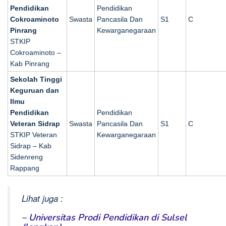
Pendidikan
Pendidikan
Cokroaminoto
Swasta
Pancasila Dan
S1
C
Pinrang
Kewarganegaraan
STKIP
Cokroaminoto –
Kab Pinrang
Sekolah Tinggi
Keguruan dan
Ilmu
Pendidikan
Pendidikan
Veteran Sidrap
Swasta
Pancasila Dan
S1
C
STKIP Veteran
Kewarganegaraan
Sidrap – Kab
Sidenreng
Rappang
Lihat juga :
– Universitas Prodi Pendidikan di Sulsel