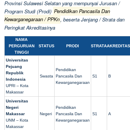
Provinsi Sulawesi Selatan yang mempunyai Jurusan /
Program Studi (Prodi)
Pendidikan Pancasila Dan
Kewarganegaraan / PPKn
, beserta Jenjang / Strata dan
Peringkat Akreditasinya
NAMA
PERGURUAN
STATUS
PRODI
STRATA
AKREDITAS
TINGGI
Universitas
Pejuang
Pendidikan
Republik
Swasta
Pancasila Dan
S1
B
Indonesia
Kewarganegaraan
UPRI – Kota
Makassar
Universitas
Negeri
Pendidikan
Makassar
Negeri
Pancasila Dan
S1
A
UNM – Kota
Kewarganegaraan
Makassar