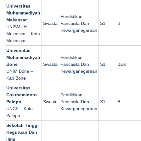
Universitas
Muhammadiyah
Pendidikan
Makassar
Swasta
Pancasila Dan
S1
B
UNISMUH
Kewarganegaraan
Makassar – Kota
Makassar
Universitas
Muhammadiyah
Pendidikan
Bone
Swasta
Pancasila Dan
S1
Baik
UNIM Bone –
Kewarganegaraan
Kab Bone
Universitas
Cokroaminoto
Pendidikan
Palopo
Swasta
Pancasila Dan
S1
B
UNCP – Kota
Kewarganegaraan
Palopo
Sekolah Tinggi
Keguruan Dan
Ilmu