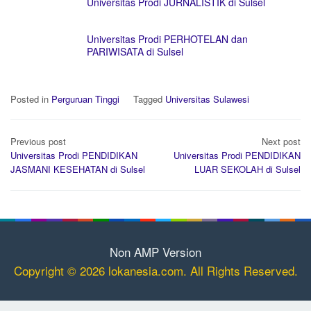
Universitas Prodi JURNALISTIK di Sulsel
Universitas Prodi PERHOTELAN dan
PARIWISATA di Sulsel
Posted in
Perguruan Tinggi
Tagged
Universitas Sulawesi
Post
Previous post
Next post
navigation
Universitas Prodi PENDIDIKAN
Universitas Prodi PENDIDIKAN
JASMANI KESEHATAN di Sulsel
LUAR SEKOLAH di Sulsel
Non AMP Version
Copyright © 2026 lokanesia.com. All Rights Reserved.