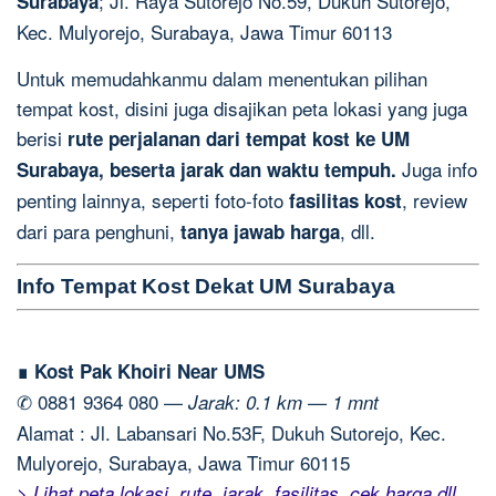
; Jl. Raya Sutorejo No.59, Dukuh Sutorejo,
Surabaya
Kec. Mulyorejo, Surabaya, Jawa Timur 60113
Untuk memudahkanmu dalam menentukan pilihan
tempat kost, disini juga disajikan peta lokasi yang juga
berisi
rute perjalanan dari tempat kost ke UM
Juga info
Surabaya, beserta jarak dan waktu tempuh.
penting lainnya, seperti foto-foto
, review
fasilitas kost
dari para penghuni,
, dll.
tanya jawab harga
Info Tempat Kost Dekat UM Surabaya
∎ Kost Pak Khoiri Near UMS
✆ 0881 9364 080 —
Jarak: 0.1 km — 1 mnt
Alamat : Jl. Labansari No.53F, Dukuh Sutorejo, Kec.
Mulyorejo, Surabaya, Jawa Timur 60115
> Lihat peta lokasi, rute, jarak, fasilitas, cek harga dll