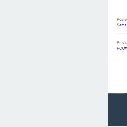
Poste
Sema
Pos
Previ
navi
ROOW