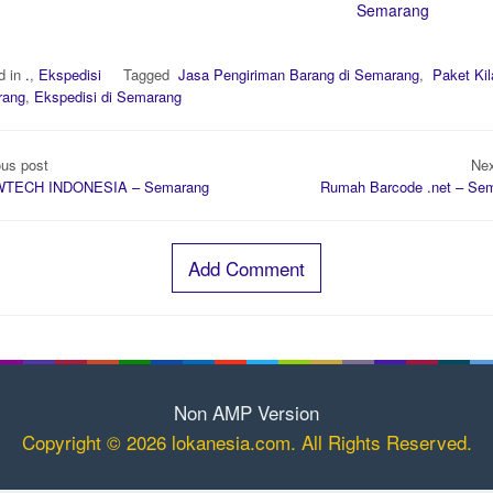
Semarang
d in
.
,
Ekspedisi
Tagged
Jasa Pengiriman Barang di Semarang
,
Paket Kila
rang
,
Ekspedisi di Semarang
t
ous post
Nex
gation
TECH INDONESIA – Semarang
Rumah Barcode .net – Se
Add Comment
Non AMP Version
Copyright © 2026 lokanesia.com. All Rights Reserved.