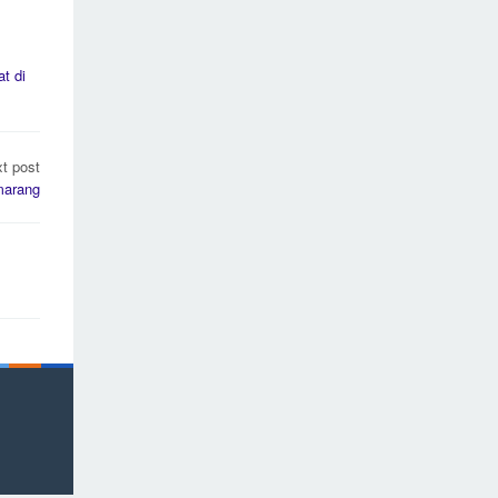
t di
t post
marang