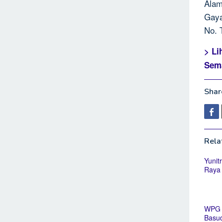
Alam
Gaya
No. 
> Li
Sem
Share
Rela
Yunit
Raya
WPG T
Basu