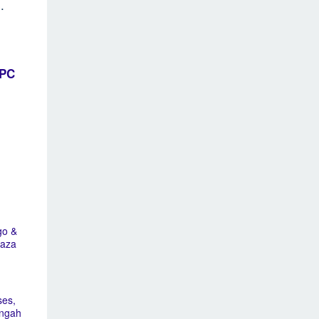
.
WPC
go &
laza
ses,
engah