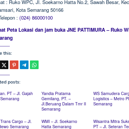
at : Ruko WPC, Jl. Soekarno Hatta No.2, Sawah Besar, Kec
msari, Kota Semarang 50166
Telepon :
(024) 86000100
hat Peta Lokasi dan jam buka JNE PATTIMURA – Ruko 
arang
 this:
ted posts:
ran. PT – Jl. Gajah
Yandia Pratama
WS Samudera Car
 Semarang
Gemilang, PT. –
Logistics – Metro P
Jl.Beruang Dalam Tmr II
Semarang
Semarang
rans Cargo – Jl.
WMI – Jl. Soekarno
Wisantra Mitra Suk
dewo Semarang
Hatta Semarang
PT – Jl. Seteran T