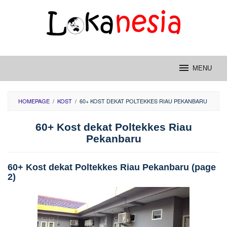
Skip
to
content
MENU
HOMEPAGE
/
KOST
/
60+ KOST DEKAT POLTEKKES RIAU PEKANBARU
60+ Kost dekat Poltekkes Riau
Pekanbaru
60+ Kost dekat Poltekkes Riau Pekanbaru (page
2)