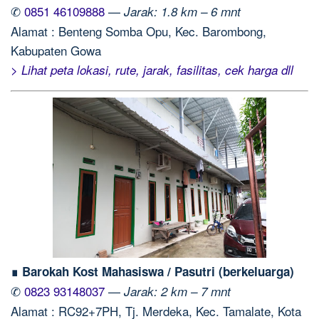
✆
0851 46109888
—
Jarak: 1.8 km – 6 mnt
Alamat : Benteng Somba Opu, Kec. Barombong,
Kabupaten Gowa
> Lihat peta lokasi, rute, jarak, fasilitas, cek harga dll
∎ Barokah Kost Mahasiswa / Pasutri (berkeluarga)
✆
0823 93148037
—
Jarak: 2 km – 7 mnt
Alamat : RC92+7PH, Tj. Merdeka, Kec. Tamalate, Kota