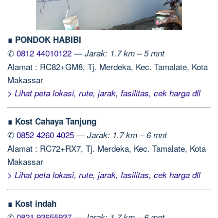
∎ PONDOK HABIBI
✆
0812 44010122
—
Jarak: 1.7 km – 5 mnt
Alamat : RC82+GM8, Tj. Merdeka, Kec. Tamalate, Kota
Makassar
> Lihat peta lokasi, rute, jarak, fasilitas, cek harga dll
∎ Kost Cahaya Tanjung
✆
0852 4260 4025
—
Jarak: 1.7 km – 6 mnt
Alamat : RC72+RX7, Tj. Merdeka, Kec. Tamalate, Kota
Makassar
> Lihat peta lokasi, rute, jarak, fasilitas, cek harga dll
∎ Kost indah
✆
0821 93655937
—
Jarak: 1.7 km – 6 mnt