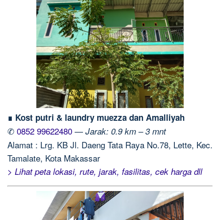
∎ Kost putri & laundry muezza dan Amalliyah
✆
0852 99622480
—
Jarak: 0.9 km – 3 mnt
Alamat : Lrg. KB Jl. Daeng Tata Raya No.78, Lette, Kec.
Tamalate, Kota Makassar
> Lihat peta lokasi, rute, jarak, fasilitas, cek harga dll