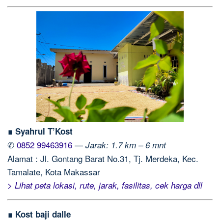
∎ Syahrul T’Kost
✆
0852 99463916
—
Jarak: 1.7 km – 6 mnt
Alamat : Jl. Gontang Barat No.31, Tj. Merdeka, Kec.
Tamalate, Kota Makassar
> Lihat peta lokasi, rute, jarak, fasilitas, cek harga dll
∎ Kost baji dalle