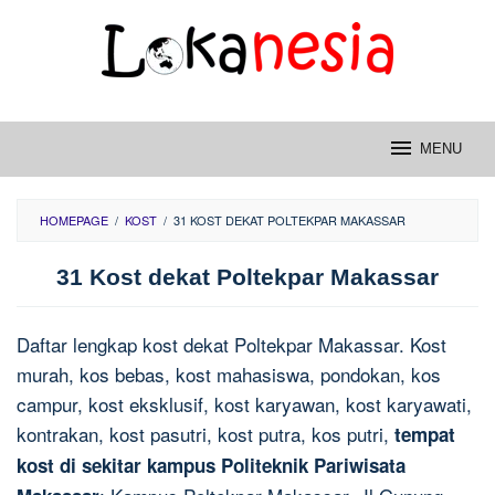
Skip
to
content
MENU
HOMEPAGE
/
KOST
/
31 KOST DEKAT POLTEKPAR MAKASSAR
31 Kost dekat Poltekpar Makassar
Daftar lengkap kost dekat Poltekpar Makassar. Kost
murah, kos bebas, kost mahasiswa, pondokan, kos
campur, kost eksklusif, kost karyawan, kost karyawati,
kontrakan, kost pasutri, kost putra, kos putri,
tempat
kost di sekitar kampus Politeknik Pariwisata