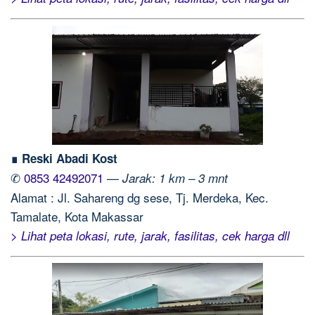
∎ Reski Abadi Kost
✆
0853 42492071
—
Jarak: 1 km – 3 mnt
Alamat : Jl. Sahareng dg sese, Tj. Merdeka, Kec.
Tamalate, Kota Makassar
> Lihat peta lokasi, rute, jarak, fasilitas, cek harga dll