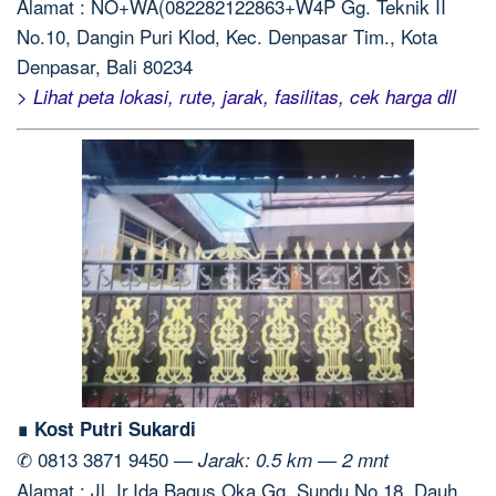
Alamat : NO+WA(082282122863+W4P Gg. Teknik II
No.10, Dangin Puri Klod, Kec. Denpasar Tim., Kota
Denpasar, Bali 80234
> Lihat peta lokasi, rute, jarak, fasilitas, cek harga dll
∎ Kost Putri Sukardi
✆ 0813 3871 9450 —
Jarak: 0.5 km — 2 mnt
Alamat : Jl. Ir.Ida.Bagus Oka Gg. Sundu No.18, Dauh