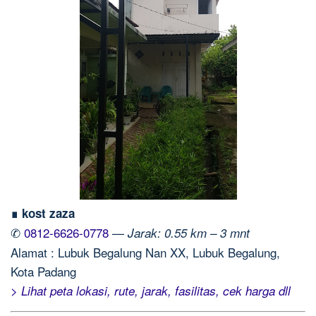
∎ kost zaza
✆
0812-6626-0778
—
Jarak: 0.55 km – 3 mnt
Alamat : Lubuk Begalung Nan XX, Lubuk Begalung,
Kota Padang
> Lihat peta lokasi, rute, jarak, fasilitas, cek harga dll