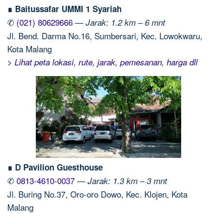
∎ Baitussafar UMMI 1 Syariah
✆
(021) 80629666
—
Jarak: 1.2 km – 6 mnt
Jl. Bend. Darma No.16, Sumbersari, Kec. Lowokwaru,
Kota Malang
> Lihat peta lokasi, rute, jarak, pemesanan, harga dll
∎ D Pavilion Guesthouse
✆
0813-4610-0037
—
Jarak: 1.3 km – 3 mnt
Jl. Buring No.37, Oro-oro Dowo, Kec. Klojen, Kota
Malang