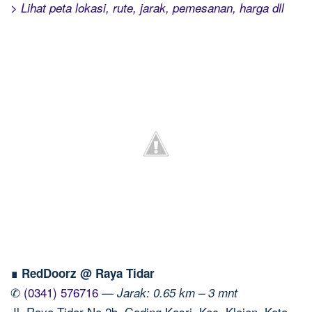
> Lihat peta lokasi, rute, jarak, pemesanan, harga dll
∎ RedDoorz @ Raya Tidar
✆
(0341) 576716
—
Jarak: 0.65 km – 3 mnt
Jl. Raya Tidar No.2b, Gading Kasri, Kec. Klojen, Kota