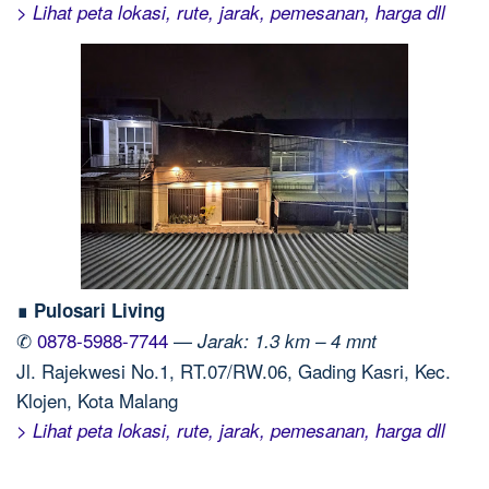
> Lihat peta lokasi, rute, jarak, pemesanan, harga dll
∎ Pulosari Living
✆
0878-5988-7744
—
Jarak: 1.3 km – 4 mnt
Jl. Rajekwesi No.1, RT.07/RW.06, Gading Kasri, Kec.
Klojen, Kota Malang
> Lihat peta lokasi, rute, jarak, pemesanan, harga dll