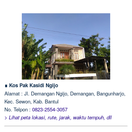
∎ Kos Pak Kasidi Ngijo
Alamat : Jl. Demangan Ngijo, Demangan, Bangunharjo,
Kec. Sewon, Kab. Bantul
No. Telpon :
0823-2554-3057
> Lihat peta lokasi, rute, jarak, waktu tempuh, dll