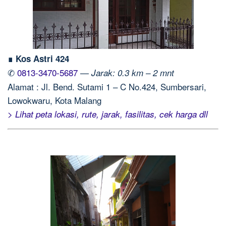
∎ Kos Astri 424
✆
0813-3470-5687
—
Jarak: 0.3 km – 2 mnt
Alamat : Jl. Bend. Sutami 1 – C No.424, Sumbersari,
Lowokwaru, Kota Malang
> Lihat peta lokasi, rute, jarak, fasilitas, cek harga dll