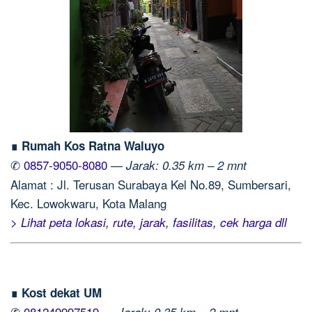
∎ Rumah Kos Ratna Waluyo
✆
0857-9050-8080
—
Jarak: 0.35 km – 2 mnt
Alamat : Jl. Terusan Surabaya Kel No.89, Sumbersari,
Kec. Lowokwaru, Kota Malang
> Lihat peta lokasi, rute, jarak, fasilitas, cek harga dll
∎ Kost dekat UM
✆
081249997519
—
Jarak: 0.35 km – 2 mnt