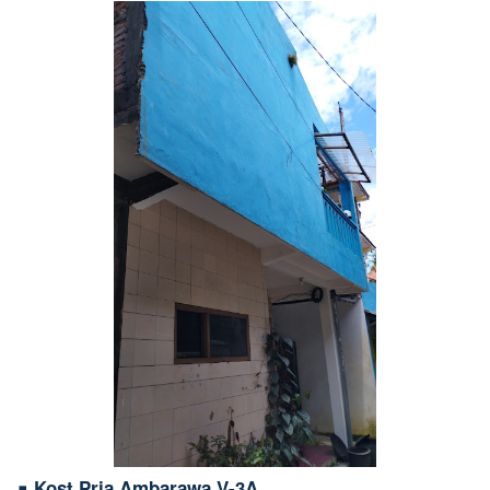
∎ Kost Pria Ambarawa V-3A