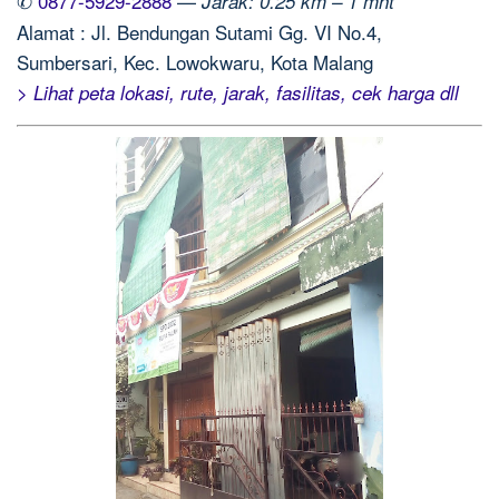
✆
0877-5929-2888
—
Jarak: 0.25 km – 1 mnt
Alamat : Jl. Bendungan Sutami Gg. VI No.4,
Sumbersari, Kec. Lowokwaru, Kota Malang
> Lihat peta lokasi, rute, jarak, fasilitas, cek harga dll