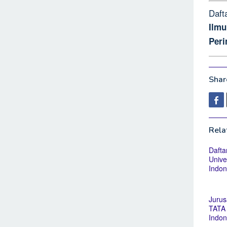
Daft
Ilm
Peri
Share
Rela
Dafta
Unive
Indon
Juru
TATA 
Indon