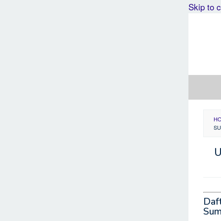
Skip to 
H
SU
U
Daf
Sum