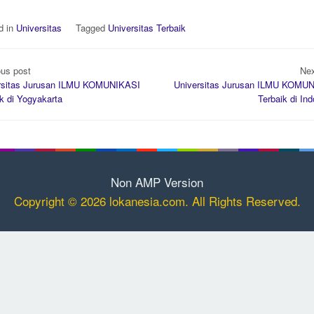
d in
Universitas
Tagged
Universitas Terbaik
t
ous post
Nex
gation
rsitas Jurusan ILMU KOMUNIKASI
Universitas Jurusan ILMU KOMU
k di Yogyakarta
Terbaik di In
Non AMP Version
Copyright © 2026 lokanesia.com. All Rights Reserved.