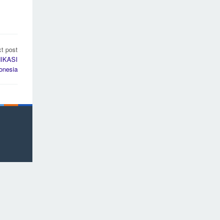
t post
NIKASI
donesia