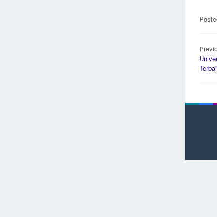
Poste
Pos
Previ
navi
Unive
Terbai