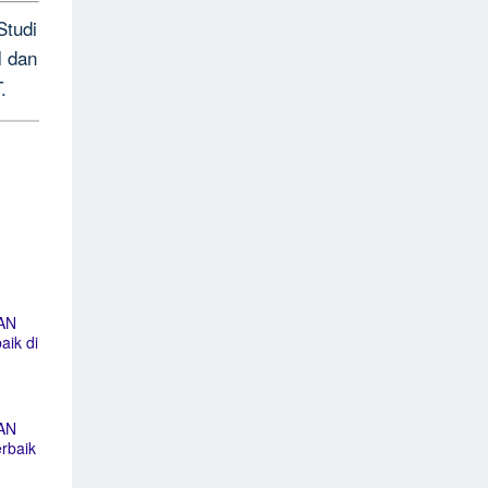
Studi
dan
l
.
AN
ik di
AN
rbaik