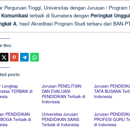
ar Perguruan Tinggi, Universitas dengan Jurusan / Program 
terbaik di Sumatera dengan
u Komunikasi
Peringkat Unggu
, hasil Akreditasi Program Studi terbaru dari BAN-PT
ngkat A
 this:
ted posts:
r Lengkap
Jurusan PENELITIAN
Jurusan PENDIDIK
rsitas TERBAIK di
DAN EVALUASI
TATA BUSANA Terba
esia
PENDIDIKAN Terbaik di
Indonesia
Indonesia
san PENDIDIKAN
Universitas Jurusan
Jurusan PENDIDIK
BOGA Terbaik di
PENDIDIKAN SAINS
PROFESI GURU Te
esia
Terbaik di Indonesia
di Indonesia