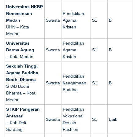
Universitas HKBP
Nommensen
Pendidikan
Medan
Swasta
Agama
S1
B
UHN – Kota
Kristen
Medan
Universitas
Pendidikan
Darma Agung
Swasta
Agama
S1
B
– Kota Medan
Kristen
Sekolah Tinggi
Agama Buddha
Pendidikan
Bodhi Dharma
Swasta
Keagamaan
S1
B
STAB Bodhi
Buddha
Dharma – Kota
Medan
STKIP Pangeran
Pendidikan
Antasari
Vokasional
Swasta
S1
Baik
– Kab Deli
Desain
Serdang
Fashion