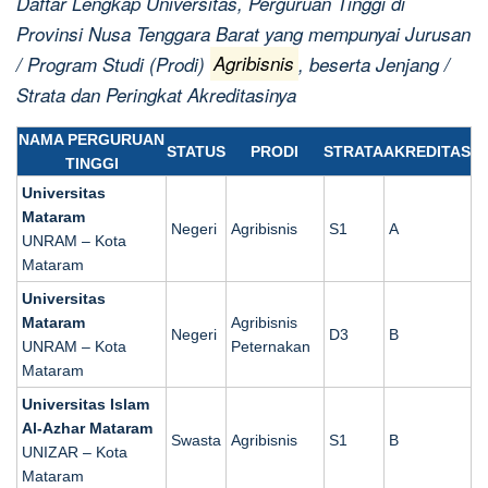
Daftar Lengkap Universitas, Perguruan Tinggi di
Provinsi Nusa Tenggara Barat yang mempunyai Jurusan
/ Program Studi (Prodi)
Agribisnis
, beserta Jenjang /
Strata dan Peringkat Akreditasinya
NAMA PERGURUAN
STATUS
PRODI
STRATA
AKREDITAS
TINGGI
Universitas
Mataram
Negeri
Agribisnis
S1
A
UNRAM – Kota
Mataram
Universitas
Mataram
Agribisnis
Negeri
D3
B
UNRAM – Kota
Peternakan
Mataram
Universitas Islam
Al-Azhar Mataram
Swasta
Agribisnis
S1
B
UNIZAR – Kota
Mataram