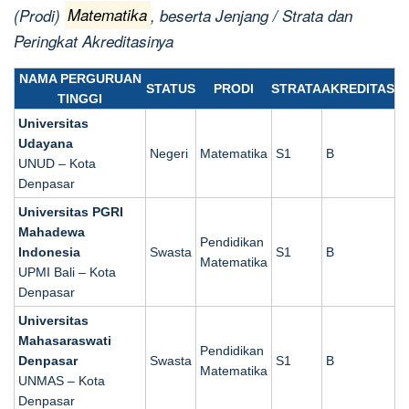
(Prodi)
Matematika
, beserta Jenjang / Strata dan
Peringkat Akreditasinya
NAMA PERGURUAN
STATUS
PRODI
STRATA
AKREDITAS
TINGGI
Universitas
Udayana
Negeri
Matematika
S1
B
UNUD – Kota
Denpasar
Universitas PGRI
Mahadewa
Pendidikan
Indonesia
Swasta
S1
B
Matematika
UPMI Bali – Kota
Denpasar
Universitas
Mahasaraswati
Pendidikan
Denpasar
Swasta
S1
B
Matematika
UNMAS – Kota
Denpasar