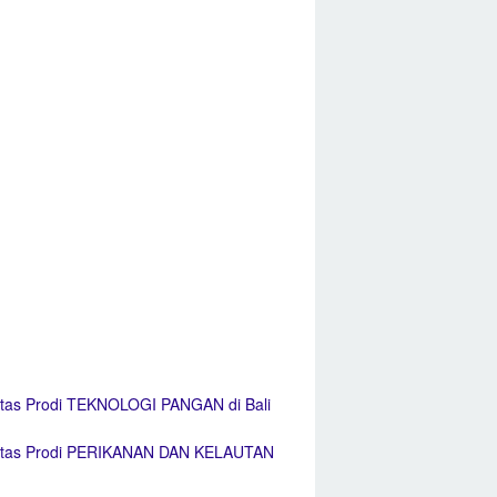
itas Prodi TEKNOLOGI PANGAN di Bali
sitas Prodi PERIKANAN DAN KELAUTAN