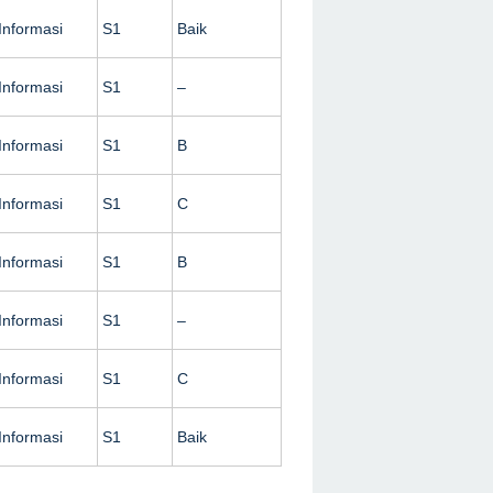
Informasi
S1
Baik
Informasi
S1
–
Informasi
S1
B
Informasi
S1
C
Informasi
S1
B
Informasi
S1
–
Informasi
S1
C
Informasi
S1
Baik