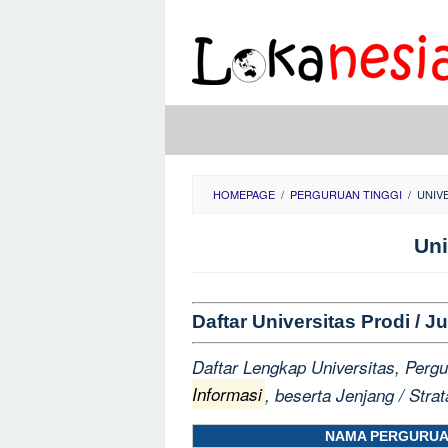
Skip
to
content
HOMEPAGE
/
PERGURUAN TINGGI
/
UNIV
Uni
Daftar Universitas Prodi /
Daftar Lengkap Universitas, Perg
Informasi
, beserta Jenjang / Stra
NAMA PERGURUA