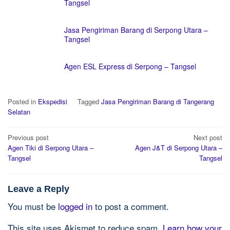
Tangsel
Jasa Pengiriman Barang di Serpong Utara –
Tangsel
Agen ESL Express di Serpong – Tangsel
Posted in
Ekspedisi
Tagged
Jasa Pengiriman Barang di Tangerang
Selatan
Post
Previous post
Next post
navigation
Agen Tiki di Serpong Utara –
Agen J&T di Serpong Utara –
Tangsel
Tangsel
Leave a Reply
You must be
logged in
to post a comment.
This site uses Akismet to reduce spam.
Learn how your