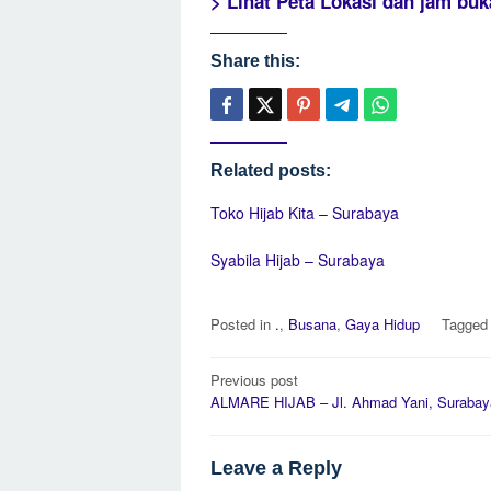
> Lihat Peta Lokasi dan jam buk
Share this:
Related posts:
Toko Hijab Kita – Surabaya
Syabila Hijab – Surabaya
Posted in
.
,
Busana
,
Gaya Hidup
Tagge
Post
Previous post
navigation
ALMARE HIJAB – Jl. Ahmad Yani, Surabay
Leave a Reply