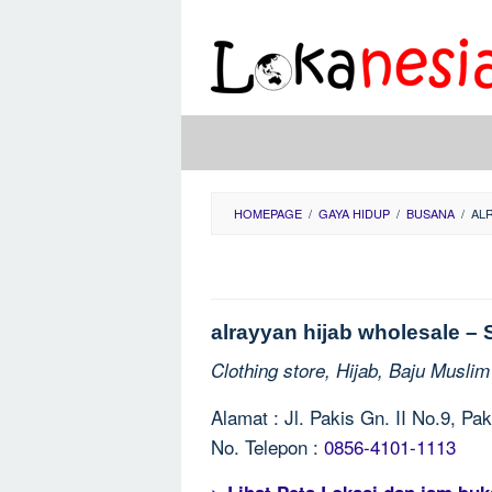
Skip
to
content
HOMEPAGE
/
GAYA HIDUP
/
BUSANA
/
AL
alrayyan hijab wholesale –
Clothing store, Hijab, Baju Muslim
Alamat : Jl. Pakis Gn. II No.9, P
No. Telepon :
0856-4101-1113