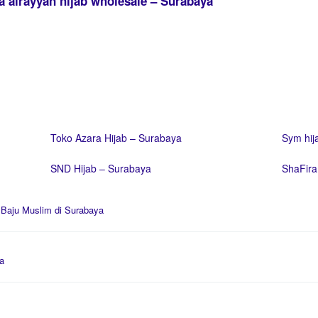
a alrayyan hijab wholesale – Surabaya
Toko Azara Hijab – Surabaya
Sym hij
SND Hijab – Surabaya
ShaFira
d
Baju Muslim di Surabaya
a