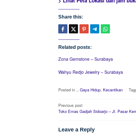
> Lihat Peta Lokasi dan jam bu
Share this:
Related posts:
Zona Gemstone – Surabaya
Wahyu Redjo Jewelry – Surabaya
Posted in
.
,
Gaya Hidup
,
Kecantikan
Tag
Post
Previous post
navigation
Toko Emas Gadjah Sidoarjo – Jl. Pasar Ke
Leave a Reply