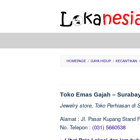
Skip
to
content
HOMEPAGE
/
GAYA HIDUP
/
KECANTIKAN
/
Toko Emas Gajah – Suraba
Jewelry store, Toko Perhiasan di 
Alamat : Jl. Pasar Kupang Stand 
No. Telepon :
(031) 5660538