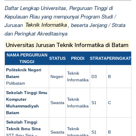
Daftar Lengkap Universitas, Perguruan Tinggi di
Kepulauan Riau yang mempunyai Program Studi /
Jurusan
Teknik Informatika
, beserta Jenjang / Strata
dan Peringkat Akreditasinya
Universitas Jurusan Teknik Informatika di Batam
NAMA PERGURUAN
STATUS
PRODI
STRATA
PERINGKAT
TINGGI
Politeknik Negeri
Teknik
Batam
Negeri
D3
B
Informatika
Polibatam
Sekolah Tinggi Ilmu
Komputer
Teknik
Swasta
S1
C
Muhammadiyah
Informatika
Batam
Sekolah Tinggi
Teknik Ibnu Sina
Teknik
Swasta
S1
B
STT Ibnu Sina –
Informatika