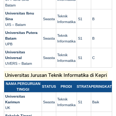
Batam
Universitas Ibnu
Teknik
Sina
Swasta
S1
B
Informatika
UIS – Batam
Universitas Putera
Teknik
Batam
Swasta
S1
B
Informatika
UPB
Universitas
Teknik
Universal
Swasta
S1
C
Informatika
UVERS – Batam
Universitas Jurusan Teknik Informatika di Kepri
NAMA PERGURUAN
STATUS
PRODI
STRATA
PERINGKAT
TINGGI
Universitas
Teknik
Karimun
Swasta
S1
Baik
Informatika
UK
Sekolah Tinggi