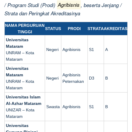
/ Program Studi (Prodi)
Agribisnis
, beserta Jenjang /
Strata dan Peringkat Akreditasinya
NAMA PERGURUAN
STATUS
PRODI
STRATA
AKREDITAS
TINGGI
Universitas
Mataram
Negeri
Agribisnis
S1
A
UNRAM – Kota
Mataram
Universitas
Mataram
Agribisnis
Negeri
D3
B
UNRAM – Kota
Peternakan
Mataram
Universitas Islam
Al-Azhar Mataram
Swasta
Agribisnis
S1
B
UNIZAR – Kota
Mataram
Universitas
Gunung Rinjani