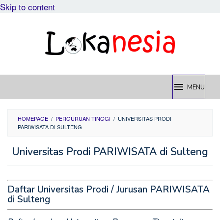
Skip to content
MENU
HOMEPAGE
/
PERGURUAN TINGGI
/
UNIVERSITAS PRODI
PARIWISATA DI SULTENG
Universitas Prodi PARIWISATA di Sulteng
Daftar Universitas Prodi / Jurusan PARIWISATA
di Sulteng