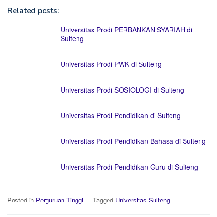
Related posts:
Universitas Prodi PERBANKAN SYARIAH di
Sulteng
Universitas Prodi PWK di Sulteng
Universitas Prodi SOSIOLOGI di Sulteng
Universitas Prodi Pendidikan di Sulteng
Universitas Prodi Pendidikan Bahasa di Sulteng
Universitas Prodi Pendidikan Guru di Sulteng
Posted in
Perguruan Tinggi
Tagged
Universitas Sulteng