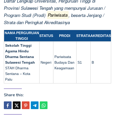
Daftar Lengkap Universitas, Perguruan Tinggi di
Provinsi Sulawesi Tengah yang mempunyai Jurusan /
Program Studi (Prodi)
Pariwisata
, beserta Jenjang /
Strata dan Peringkat Akreditasinya
NAMA PERGURUAN
STATUS
PRODI
STRATA
AKREDITAS
TINGGI
Sekolah Tinggi
Agama Hindu
Dharma Sentana
Pariwisata
Sulawesi Tengah
Negeri
Budaya Dan
S1
B
STAH Dharma
Keagamaan
Sentana – Kota
Palu
Share this: