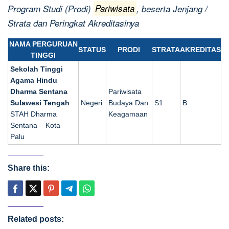
Program Studi (Prodi)
Pariwisata
, beserta Jenjang /
Strata dan Peringkat Akreditasinya
NAMA PERGURUAN
STATUS
PRODI
STRATA
AKREDITAS
TINGGI
Sekolah Tinggi
Agama Hindu
Dharma Sentana
Pariwisata
Sulawesi Tengah
Negeri
Budaya Dan
S1
B
STAH Dharma
Keagamaan
Sentana – Kota
Palu
Share this:
Related posts: