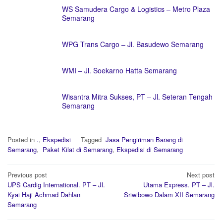
WS Samudera Cargo & Logistics – Metro Plaza
Semarang
WPG Trans Cargo – Jl. Basudewo Semarang
WMI – Jl. Soekarno Hatta Semarang
Wisantra Mitra Sukses, PT – Jl. Seteran Tengah
Semarang
Posted in
.
,
Ekspedisi
Tagged
Jasa Pengiriman Barang di
Semarang
,
Paket Kilat di Semarang
,
Ekspedisi di Semarang
Post
Previous post
Next post
navigation
UPS Cardig International. PT – Jl.
Utama Express. PT – Jl.
Kyai Haji Achmad Dahlan
Sriwibowo Dalam XII Semarang
Semarang