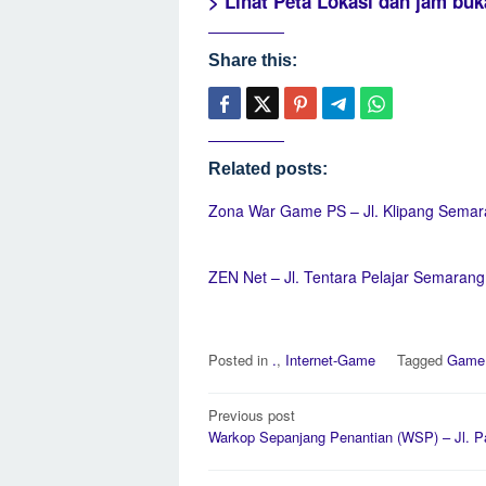
> Lihat Peta Lokasi dan jam bu
Share this:
Related posts:
Zona War Game PS – Jl. Klipang Sema
ZEN Net – Jl. Tentara Pelajar Semarang
Posted in
.
,
Internet-Game
Tagged
Game 
Post
Previous post
navigation
Warkop Sepanjang Penantian (WSP) – Jl. 