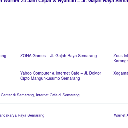
ka Warnet 24 Jam Cepat & Nyaman – Jl. Gajah Raya Sem
rang
ZONA Games – Jl. Gajah Raya Semarang
Zeus In
Karangr
Yahoo Computer & Internet Cafe – Jl. Doktor
Xegamal
Cipto Mangunkusumo Semarang
Center di Semarang
,
Internet Cafe di Semarang
Pancakarya Raya Semarang
Warnet 