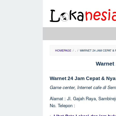
Skip
to
content
HOMEPAGE
/
.
/
WARNET 24 JAM CEPAT & 
Warnet
Warnet 24 Jam Cepat & Nya
Game center, Internet cafe di Se
Alamat : Jl. Gajah Raya, Sambire
No. Telepon :